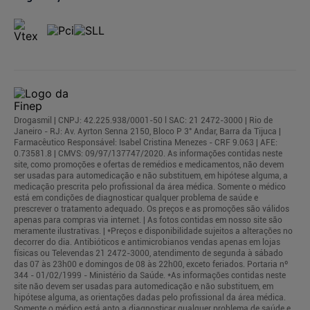
Drogasmil | CNPJ: 42.225.938/0001-50 l SAC: 21 2472-3000 | Rio de
Janeiro - RJ: Av. Ayrton Senna 2150, Bloco P 3° Andar, Barra da Tijuca |
Farmacêutico Responsável: Isabel Cristina Menezes - CRF 9.063 | AFE:
0.73581.8 | CMVS: 09/97/137747/2020. As informações contidas neste
site, como promoções e ofertas de remédios e medicamentos, não devem
ser usadas para automedicação e não substituem, em hipótese alguma, a
medicação prescrita pelo profissional da área médica. Somente o médico
está em condições de diagnosticar qualquer problema de saúde e
prescrever o tratamento adequado. Os preços e as promoções são válidos
apenas para compras via internet. | As fotos contidas em nosso site são
meramente ilustrativas. | *Preços e disponibilidade sujeitos a alterações no
decorrer do dia. Antibióticos e antimicrobianos vendas apenas em lojas
físicas ou Televendas 21 2472-3000, atendimento de segunda à sábado
das 07 às 23h00 e domingos de 08 às 22h00, exceto feriados. Portaria nº
344 - 01/02/1999 - Ministério da Saúde. *As informações contidas neste
site não devem ser usadas para automedicação e não substituem, em
hipótese alguma, as orientações dadas pelo profissional da área médica.
Somente o médico está apto a diagnosticar qualquer problema de saúde e