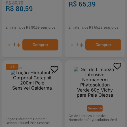
R$ 80,70
R$ 65,39
R$ 80,59
Em até
1
x de
R$ 80,59
sem juros
Em até
1
x de
R$ 65,39
sem juros
-
+
-
+
1
1
Comprar
Comprar
-
4
%
Patrocinado
Dermaclub
Gel de Limpeza Intensivo
Loção Hidratante Corporal
Normaderm Phytosolution Verde
Cetaphil 200ml Pele Sensível
60g Vichy para Pele Oleosa