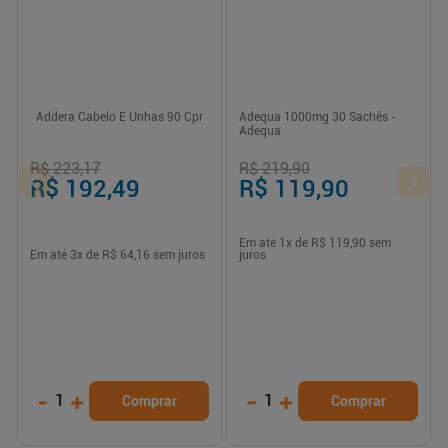
Addera Cabelo E Unhas 90 Cpr
Adequa 1000mg 30 Sachês -
Adequa
R$ 223,17
R$ 219,90
R$ 192,49
R$ 119,90
Em até
1
x de
R$ 119,90
sem
Em até
3
x de
R$ 64,16
sem juros
juros
-
+
-
+
1
1
Comprar
Comprar