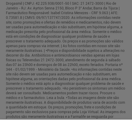
Drogasmil | CNPJ: 42.225.938/0001-50 l SAC: 21 2472-3000 | Rio de
Janeiro - RJ: Av. Ayrton Senna 2150, Bloco P 3° Andar, Barra da Tijuca |
Farmacêutico Responsável: Isabel Cristina Menezes - CRF 9.063 | AFE:
0.73581.8 | CMVS: 09/97/137747/2020. As informações contidas neste
site, como promoções e ofertas de remédios e medicamentos, não devem
ser usadas para automedicação e não substituem, em hipótese alguma, a
medicação prescrita pelo profissional da área médica. Somente o médico
está em condições de diagnosticar qualquer problema de saúde e
prescrever o tratamento adequado. Os preços e as promoções são válidos
apenas para compras via internet. | As fotos contidas em nosso site são
meramente ilustrativas. | *Preços e disponibilidade sujeitos a alterações no
decorrer do dia. Antibióticos e antimicrobianos vendas apenas em lojas
físicas ou Televendas 21 2472-3000, atendimento de segunda à sábado
das 07 às 23h00 e domingos de 08 às 22h00, exceto feriados. Portaria nº
344 - 01/02/1999 - Ministério da Saúde. *As informações contidas neste
site não devem ser usadas para automedicação e não substituem, em
hipótese alguma, as orientações dadas pelo profissional da área médica.
Somente o médico está apto a diagnosticar qualquer problema de saúde e
prescrever o tratamento adequado. *Ao persistirem os sintomas um médico
deverá ser consultado. Medicamentos podem trazer riscos. Procure o
médico e o farmacêutico. Leia a bula. *Todas as imagens deste site são
meramente ilustrativas. A disponibilidade de produtos varia de acordo com
a quantidade em estoque. Os preços, promoções, frete e condições de
pagamento são exclusivos para compras pela Loja Virtual. As imagens dos
produtos são meramente ilustrativas e a Farmalife se resguarda por
quaisquer eventuais erros de informações.