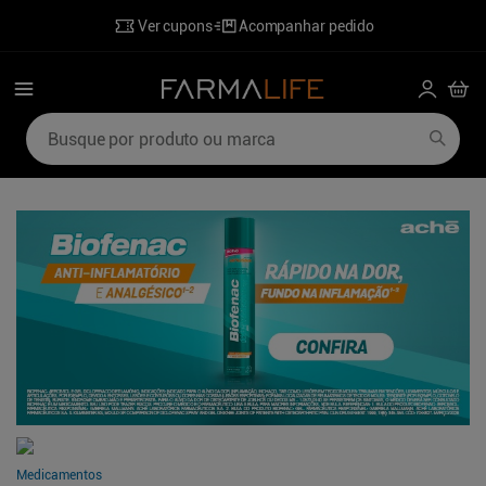
Ver cupons
Acompanhar pedido
Busque por produto ou marca
Termos mais buscados
1
º
mounjaro
6
º
desodorante
2
º
lenzetto
7
º
poviztra
3
º
shampoo
8
º
sabonete liquido
4
º
hidratante corporal
9
º
wegovy
5
º
ozivy
10
º
perfumes
Medicamentos