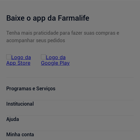
Baixe o app da Farmalife
Tenha mais praticidade para fazer suas compras e
acompanhar seus pedidos
Programas e Serviços
Serviços Farmacêuticos
Institucional
Consultas Médicas
Cupons de Desconto
Nossas Lojas
Ajuda
Sou + Saúde
Marcas Parceiras
Bem + Farmalife
Trabalhe Conosco
Compras e Pedidos
Minha conta
Farmácia Popular