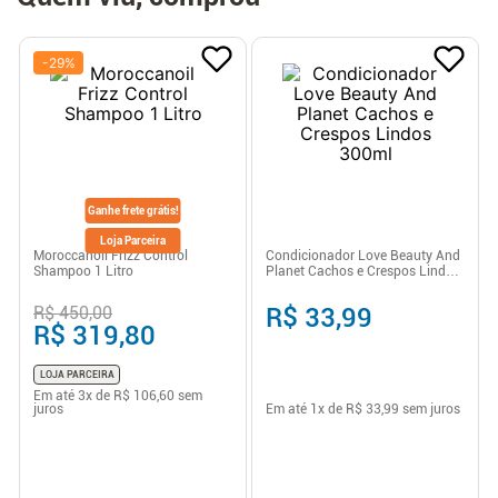
-
29
%
Ganhe frete grátis!
Loja Parceira
Moroccanoil Frizz Control
Condicionador Love Beauty And
Shampoo 1 Litro
Planet Cachos e Crespos Lindos
300ml
R$ 450,00
R$ 33,99
R$ 319,80
LOJA PARCEIRA
Em até
3
x de
R$ 106,60
sem
juros
Em até
1
x de
R$ 33,99
sem juros