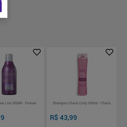
er Liss 300Ml - Forever
Shampoo Charis Curly 300ml - Charis
Sh
Au
99
R$ 43,99
R