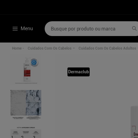
Busque por produto ou marca
Menu
Termos mais buscados
Cuidados Com Os Cabelos
Cuidados Com Os Cabelos Adultos
1
º
mounjaro
6
º
desodorante
2
º
lenzetto
7
º
poviztra
Dermaclub
3
º
shampoo
8
º
sabonete liquid
4
º
hidratante corporal
9
º
wegovy
5
º
ozivy
10
º
perfumes