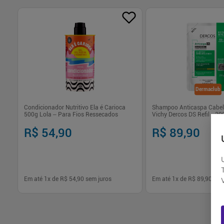
Dermaclub
Condicionador Nutritivo Ela é Carioca
Shampoo Anticaspa Cabel
500g Lola – Para Fios Ressecados
Vichy Dercos DS Refil - 20
R$ 54,90
R$ 89,90
Em até
1
x de
R$ 54,90
sem juros
Em até
1
x de
R$ 89,90
sem
-
+
-
+
1
1
Comprar
Com