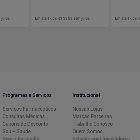
 juros
Em até
1
x de
R$ 39,89
sem juros
Em até
1
x de
R
-
+
-
+
1
1
prar
Comprar
Programas e Serviços
Institucional
Serviços Farmacêuticos
Nossas Lojas
Consultas Médicas
Marcas Parceiras
Cupons de Desconto
Trabalhe Conosco
Sou + Saúde
Quem Somos
Bem + Farmalife
Relação com Investidores