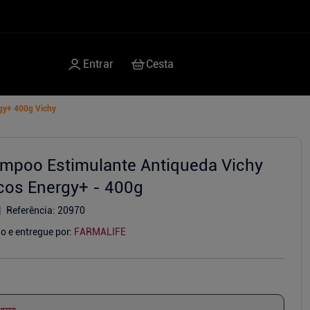
gy+ 400g Vichy
mpoo Estimulante Antiqueda Vichy
cos Energy+ - 400g
Referência
:
20970
o e entregue por:
FARMALIFE