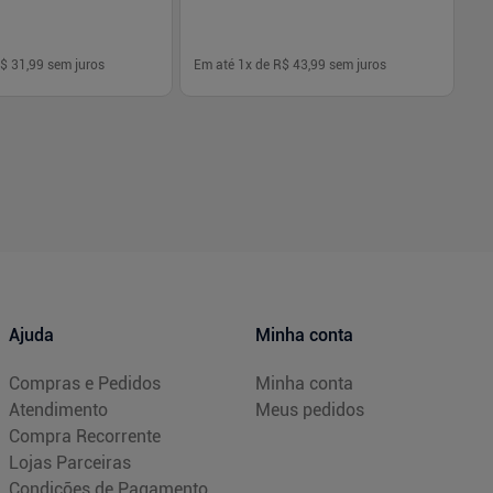
$ 31,99
sem juros
Em até
1
x de
R$ 43,99
sem juros
Em
-
+
1
Comprar
Comprar
Ajuda
Minha conta
Compras e Pedidos
Minha conta
Atendimento
Meus pedidos
Compra Recorrente
Lojas Parceiras
Condições de Pagamento