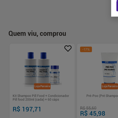
Quem viu, comprou
-
17
%
Loja Parceira
Loja Parceira
Kit Shampoo Pill Food + Condicionador
Pré-Poo (Pré Shampoo
Pill food 200ml (cada) + 60 cáps
R$ 197,71
R$ 55,60
R$ 45,98