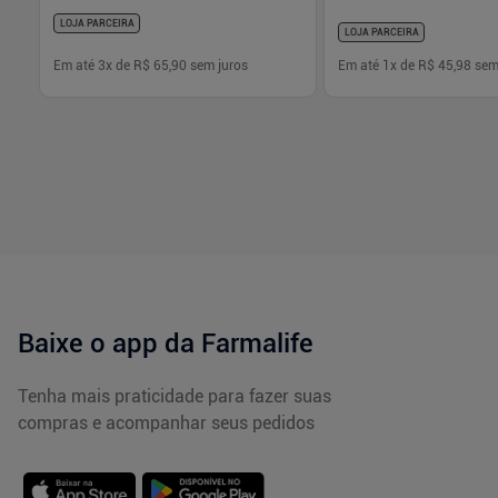
LOJA PARCEIRA
LOJA PARCEIRA
Em até
3
x de
R$ 65,90
sem juros
Em até
1
x de
R$ 45,98
sem
-
+
-
+
1
1
Comprar
Com
Baixe o app da Farmalife
Tenha mais praticidade para fazer suas
compras e acompanhar seus pedidos