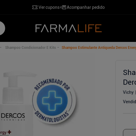
Ver cupons
Acompanhar pedido
Shampoo Condicionador E Kits
Shampoo Estimulante Antiqueda Dercos Ener
Sha
o
Der
Vichy
Vendid