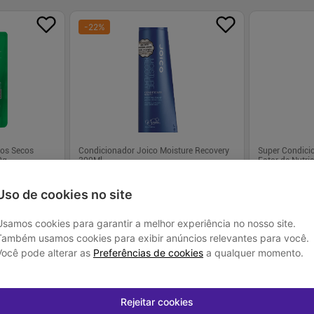
-
22
%
os Secos
Condicionador Joico Moisture Recovery
Super Condici
0g
300Ml
Fator de Nutri
R$ 169,90
R$ 25,
Uso de cookies no site
R$ 132,06
Usamos cookies para garantir a melhor experiência no nosso site.
Também usamos cookies para exibir anúncios relevantes para você.
 juros
Em até
3
x de
R$ 44,02
sem juros
Em até
1
x de
R
Você pode alterar as
Preferências de cookies
a qualquer momento.
-
+
-
+
1
1
prar
Comprar
Rejeitar cookies