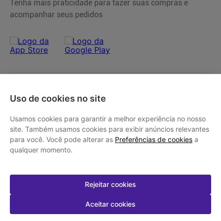
Tenha mais praticidade para fazer suas compras e
acompanhar seus pedidos
Programas e Serviços
Uso de cookies no site
Serviços Farmacêuticos
Institucional
Usamos cookies para garantir a melhor experiência no nosso
Consultas Médicas
site. Também usamos cookies para exibir anúncios relevantes
Cupons de Desconto
Nossas Lojas
Ajuda
para você. Você pode alterar as
Preferências de cookies
a
Sou + Saúde
Marcas Parceiras
qualquer momento.
Bem + Farmalife
Trabalhe Conosco
Compras e Pedidos
Minha conta
Farmácia Popular
Quem Somos
Atendimento
Descontos de laboratórios
Relação com Investidores
Compra Recorrente
Rejeitar cookies
Minha conta
SAC
Dermaclub
Política de Privacidade
Lojas Parceiras
Meus pedidos
Aceitar cookies
Canal de Denúncias
Condições de Pagamento
Ofertas de Imóveis
Prazos de Entrega