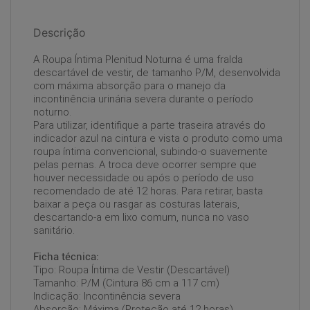
Descrição
A Roupa Íntima Plenitud Noturna é uma fralda
descartável de vestir, de tamanho P/M, desenvolvida
com máxima absorção para o manejo da
incontinência urinária severa durante o período
noturno.
Para utilizar, identifique a parte traseira através do
indicador azul na cintura e vista o produto como uma
roupa íntima convencional, subindo-o suavemente
pelas pernas. A troca deve ocorrer sempre que
houver necessidade ou após o período de uso
recomendado de até 12 horas. Para retirar, basta
baixar a peça ou rasgar as costuras laterais,
descartando-a em lixo comum, nunca no vaso
sanitário.
Ficha técnica:
Tipo: Roupa Íntima de Vestir (Descartável)
Tamanho: P/M (Cintura 86 cm a 117 cm)
Indicação: Incontinência severa
Absorção: Máxima (Proteção até 12 horas)