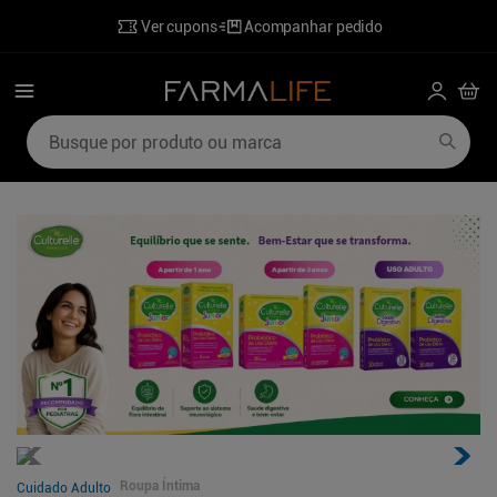
Ver cupons
Acompanhar pedido
Busque por produto ou marca
Termos mais buscados
1
º
mounjaro
6
º
ozivy
2
º
lenzetto
7
º
desodorante
3
º
shampoo
8
º
perfumes
4
º
hidratante corporal
9
º
sabonete liquido
5
º
poviztra
10
º
wegovy
Roupa Íntima
Cuidado Adulto