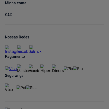
Bem + Farmalife
Trabalhe Conosco
Compras e Pedidos
Minha conta
Farmácia Popular
Quem Somos
Atendimento
Descontos de laboratórios
Relação com Investidores
Compra Recorrente
Minha conta
SAC
Dermaclub
Política de Privacidade
Lojas Parceiras
Meus pedidos
Canal de Denúncias
Condições de Pagamento
Ofertas de Imóveis
Prazos de Entrega
Trocas e Devoluções
Nossas Redes
Cancelamento de Pedidos
Regulamentos
Pagamento
Segurança