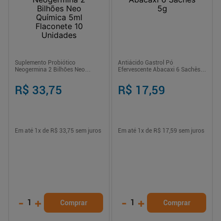
Suplemento Probiótico
Antiácido Gastrol Pó
Neogermina 2 Bilhões Neo
Efervescente Abacaxi 6 Sachês
Química 5ml Flaconete 10
5g
Unidades
R$ 33,75
R$ 17,59
Em até
1
x de
R$ 33,75
sem juros
Em até
1
x de
R$ 17,59
sem juros
-
+
-
+
1
1
Comprar
Comprar