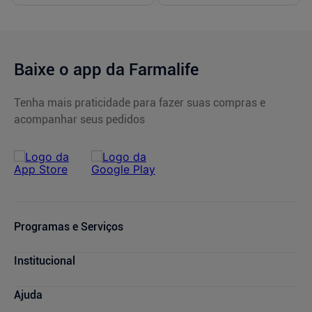
Baixe o app da Farmalife
Tenha mais praticidade para fazer suas compras e
acompanhar seus pedidos
Programas e Serviços
Serviços Farmacêuticos
Institucional
Consultas Médicas
Cupons de Desconto
Nossas Lojas
Ajuda
Sou + Saúde
Marcas Parceiras