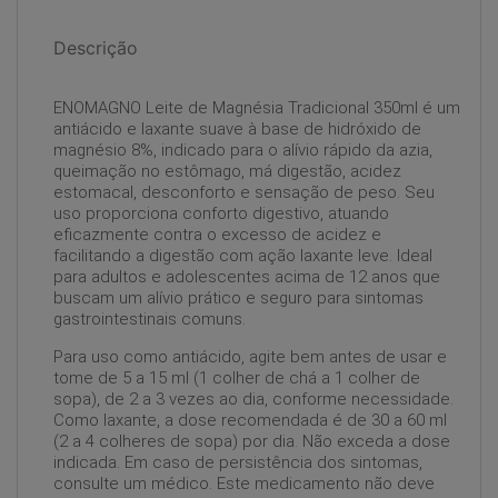
Descrição
ENOMAGNO Leite de Magnésia Tradicional 350ml é um
antiácido e laxante suave à base de hidróxido de
magnésio 8%, indicado para o alívio rápido da azia,
queimação no estômago, má digestão, acidez
estomacal, desconforto e sensação de peso. Seu
uso proporciona conforto digestivo, atuando
eficazmente contra o excesso de acidez e
facilitando a digestão com ação laxante leve. Ideal
para adultos e adolescentes acima de 12 anos que
buscam um alívio prático e seguro para sintomas
gastrointestinais comuns.
Para uso como antiácido, agite bem antes de usar e
tome de 5 a 15 ml (1 colher de chá a 1 colher de
sopa), de 2 a 3 vezes ao dia, conforme necessidade.
Como laxante, a dose recomendada é de 30 a 60 ml
(2 a 4 colheres de sopa) por dia. Não exceda a dose
indicada. Em caso de persistência dos sintomas,
consulte um médico. Este medicamento não deve