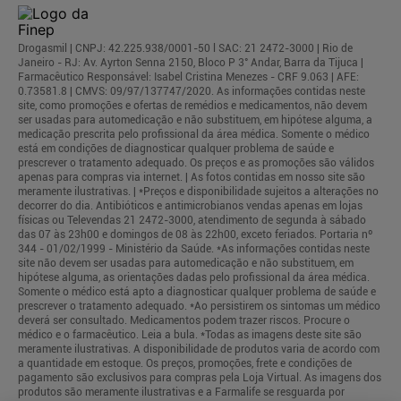
Drogasmil | CNPJ: 42.225.938/0001-50 l SAC: 21 2472-3000 | Rio de
Janeiro - RJ: Av. Ayrton Senna 2150, Bloco P 3° Andar, Barra da Tijuca |
Farmacêutico Responsável: Isabel Cristina Menezes - CRF 9.063 | AFE:
0.73581.8 | CMVS: 09/97/137747/2020. As informações contidas neste
site, como promoções e ofertas de remédios e medicamentos, não devem
ser usadas para automedicação e não substituem, em hipótese alguma, a
medicação prescrita pelo profissional da área médica. Somente o médico
está em condições de diagnosticar qualquer problema de saúde e
prescrever o tratamento adequado. Os preços e as promoções são válidos
apenas para compras via internet. | As fotos contidas em nosso site são
meramente ilustrativas. | *Preços e disponibilidade sujeitos a alterações no
decorrer do dia. Antibióticos e antimicrobianos vendas apenas em lojas
físicas ou Televendas 21 2472-3000, atendimento de segunda à sábado
das 07 às 23h00 e domingos de 08 às 22h00, exceto feriados. Portaria nº
344 - 01/02/1999 - Ministério da Saúde. *As informações contidas neste
site não devem ser usadas para automedicação e não substituem, em
hipótese alguma, as orientações dadas pelo profissional da área médica.
Somente o médico está apto a diagnosticar qualquer problema de saúde e
prescrever o tratamento adequado. *Ao persistirem os sintomas um médico
deverá ser consultado. Medicamentos podem trazer riscos. Procure o
médico e o farmacêutico. Leia a bula. *Todas as imagens deste site são
meramente ilustrativas. A disponibilidade de produtos varia de acordo com
a quantidade em estoque. Os preços, promoções, frete e condições de
pagamento são exclusivos para compras pela Loja Virtual. As imagens dos
produtos são meramente ilustrativas e a Farmalife se resguarda por