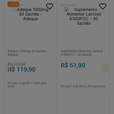
-
45
%
Patrocinado
Patrocinado
Adequa 1000mg 30 Sachês -
Suplemento Alimentar Lactosil
Adequa
4.500FCC - 30 Sachês
R$ 219,90
R$ 51,99
R$ 119,90
Em até
1
x de
R$ 119,90
sem
juros
Em até
1
x de
R$ 51,99
sem juros