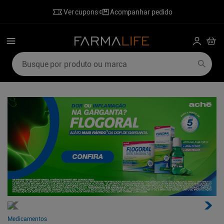
Ver cupons
Acompanhar pedido
Busque por produto ou marca
Termos mais buscados
1
º
mounjaro
6
º
ozivy
2
º
lenzetto
7
º
desodorante
3
º
shampoo
8
º
perfumes
4
º
hidratante corporal
9
º
sabonete liquido
5
º
poviztra
10
º
wegovy
Medicamentos