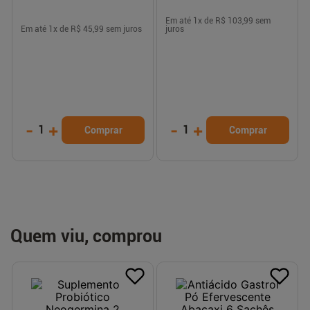
Em até
1
x de
R$ 103,99
sem
Em até
1
x de
R$ 45,99
sem juros
juros
-
+
-
+
1
1
Comprar
Comprar
Quem viu, comprou