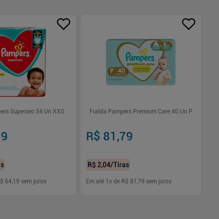
ers Supersec 34 Un XXG
Fralda Pampers Premium Care 40 Un P
F
19
R$ 81,79
R
as
R$ 2,04
/Tiras
R$
$ 64,19
sem juros
Em até
1
x de
R$ 81,79
sem juros
Em
-
+
1
Comprar
Comprar