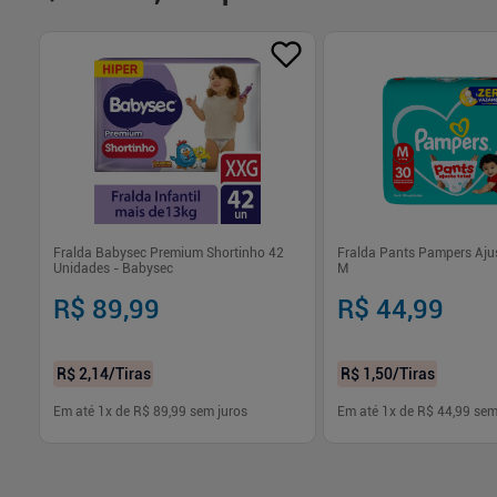
a
Fralda Babysec Premium Shortinho 42
Fralda Pants Pampers Ajus
Unidades - Babysec
M
R$ 89,99
R$ 44,99
R$ 2,14
/Tiras
R$ 1,50
/Tiras
Em até
1
x de
R$ 89,99
sem juros
Em até
1
x de
R$ 44,99
sem
-
+
-
+
1
1
Comprar
Com