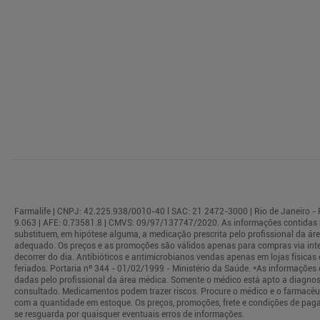
Farmalife | CNPJ: 42.225.938/0010-40 l SAC: 21 2472-3000 | Rio de Janeiro - R
9.063 | AFE: 0.73581.8 | CMVS: 09/97/137747/2020. As informações contidas 
substituem, em hipótese alguma, a medicação prescrita pelo profissional da á
adequado. Os preços e as promoções são válidos apenas para compras via interne
decorrer do dia. Antibióticos e antimicrobianos vendas apenas em lojas físi
feriados. Portaria nº 344 - 01/02/1999 - Ministério da Saúde. *As informaçõe
dadas pelo profissional da área médica. Somente o médico está apto a diagnos
consultado. Medicamentos podem trazer riscos. Procure o médico e o farmacêuti
com a quantidade em estoque. Os preços, promoções, frete e condições de paga
se resguarda por quaisquer eventuais erros de informações.