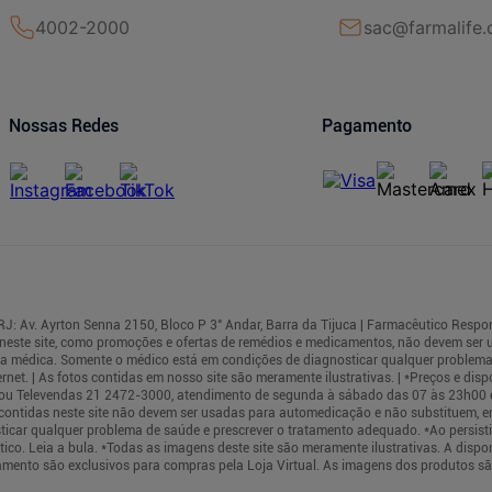
4002-2000
sac@farmalife.
Nossas Redes
Pagamento
J: Av. Ayrton Senna 2150, Bloco P 3° Andar, Barra da Tijuca | Farmacêutico Respon
neste site, como promoções e ofertas de remédios e medicamentos, não devem ser
rea médica. Somente o médico está em condições de diagnosticar qualquer problema
t. | As fotos contidas em nosso site são meramente ilustrativas. | *Preços e dispo
cas ou Televendas 21 2472-3000, atendimento de segunda à sábado das 07 às 23h00
s contidas neste site não devem ser usadas para automedicação e não substituem, e
ticar qualquer problema de saúde e prescrever o tratamento adequado. *Ao persis
co. Leia a bula. *Todas as imagens deste site são meramente ilustrativas. A dispo
mento são exclusivos para compras pela Loja Virtual. As imagens dos produtos são