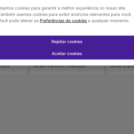
Usamos cookies para garantir a melhor experiência no nosso site.
Também usamos cookies para exibir anúncios relevantes para você.
Você pode alterar as
Preferências de cookies
a qualquer momento.
m 12 Un XXG
Fralda Pampers Premium Care 40 Un P
Fralda Pamp
R$ 81,79
R$ 28,
Rejeitar cookies
Aceitar cookies
R$ 2,04
/Tiras
R$ 1,17
/Tir
 juros
Em até
1
x de
R$ 81,79
sem juros
Em até
1
x de
R
-
+
-
+
1
1
prar
Comprar