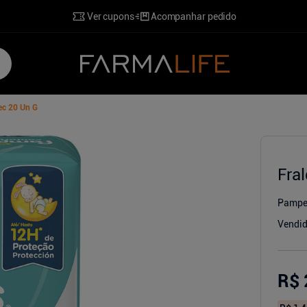
Ver cupons
Acompanhar pedido
ec 20 Un G
Fra
o
Pampe
Vendid
R$ 