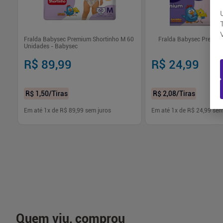
M
Fralda Babysec Premium Shortinho M 60
Fralda Babysec Premiu
Unidades - Babysec
R$ 89,99
R$ 24,99
R$ 1,50
/Tiras
R$ 2,08
/Tiras
Em até
1
x de
R$ 89,99
sem juros
Em até
1
x de
R$ 24,99
sem
-
+
-
+
1
1
Comprar
Com
Quem viu, comprou