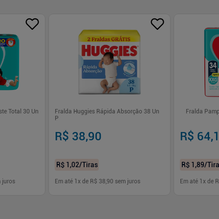
te Total 30 Un
Fralda Huggies Rápida Absorção 38 Un
Fralda Pamp
P
R$ 38,90
R$ 64,
R$ 1,02
/Tiras
R$ 1,89
/Tir
 juros
Em até
1
x de
R$ 38,90
sem juros
Em até
1
x de
R
-
+
-
+
1
1
prar
Comprar