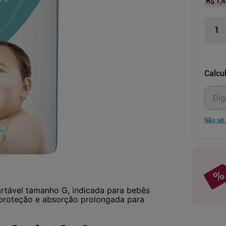
R$ 1,4
Calcul
Não sei
artável tamanho G, indicada para bebês
e proteção e absorção prolongada para