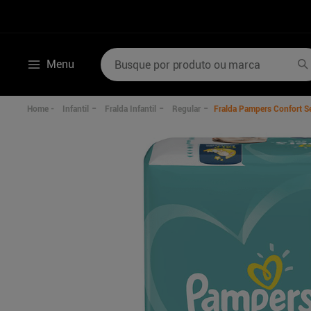
Busque por produto ou marca
Menu
Termos mais buscados
Infantil
Fralda Infantil
Regular
Fralda Pampers Confort S
1
º
mounjaro
6
º
poviztra
2
º
lenzetto
7
º
desodorante
3
º
shampoo
8
º
perfumes
4
º
ozivy
9
º
sabonete liquid
5
º
hidratante corporal
10
º
wegovy