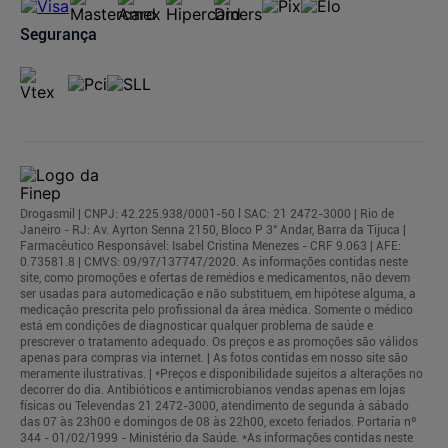
Segurança
Drogasmil | CNPJ: 42.225.938/0001-50 l SAC: 21 2472-3000 | Rio de
Janeiro - RJ: Av. Ayrton Senna 2150, Bloco P 3° Andar, Barra da Tijuca |
Farmacêutico Responsável: Isabel Cristina Menezes - CRF 9.063 | AFE:
0.73581.8 | CMVS: 09/97/137747/2020. As informações contidas neste
site, como promoções e ofertas de remédios e medicamentos, não devem
ser usadas para automedicação e não substituem, em hipótese alguma, a
medicação prescrita pelo profissional da área médica. Somente o médico
está em condições de diagnosticar qualquer problema de saúde e
prescrever o tratamento adequado. Os preços e as promoções são válidos
apenas para compras via internet. | As fotos contidas em nosso site são
meramente ilustrativas. | *Preços e disponibilidade sujeitos a alterações no
decorrer do dia. Antibióticos e antimicrobianos vendas apenas em lojas
físicas ou Televendas 21 2472-3000, atendimento de segunda à sábado
das 07 às 23h00 e domingos de 08 às 22h00, exceto feriados. Portaria nº
344 - 01/02/1999 - Ministério da Saúde. *As informações contidas neste