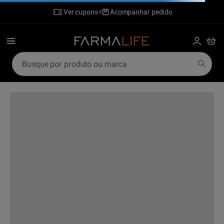
Ver cupons
Acompanhar pedido
Busque por produto ou marca
Termos mais buscados
1
º
mounjaro
6
º
ozivy
2
º
lenzetto
7
º
desodorante
3
º
shampoo
8
º
perfumes
4
º
hidratante corporal
9
º
sabonete liquido
5
º
poviztra
10
º
wegovy