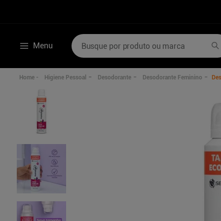
Busque por produto ou marca
Menu
Termos mais buscados
Higiene Pessoal
Desodorante
Desodorante Feminino
Des
1
º
mounjaro
6
º
ozivy
2
º
lenzetto
7
º
desodorante
3
º
shampoo
8
º
perfumes
4
º
hidratante corporal
9
º
sabonete liquid
5
º
poviztra
10
º
wegovy