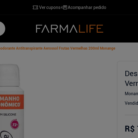
Ver cupons
Acompanhar pedido
odorante Antitranspirante Aerossol Frutas Vermelhas 200ml Monange
Des
Ver
o
Monan
Vendid
R$ 