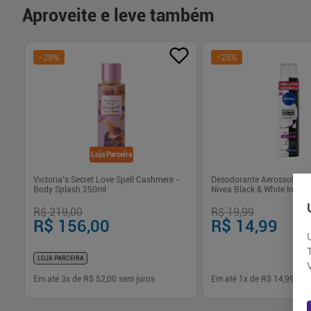
Aproveite e leve também
-
29
%
-
25
%
Loja Parceira
Victoria's Secret Love Spell Cashmere -
Desodorante Aerossol Anti
Body Splash 250ml
Nivea Black & White Invisib
200ml
R$ 219,00
R$ 19,99
R$ 156,00
R$ 14,99
LOJA PARCEIRA
Em até
3
x de
R$ 52,00
sem juros
Em até
1
x de
R$ 14,99
sem