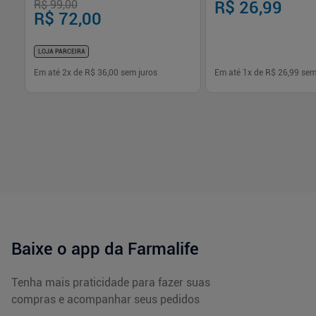
R$ 99,00
R$ 26,99
R$ 72,00
LOJA PARCEIRA
Em até
2
x de
R$ 36,00
sem juros
Em até
1
x de
R$ 26,99
sem
-
+
-
+
1
1
Comprar
Com
Baixe o app da Farmalife
Tenha mais praticidade para fazer suas
compras e acompanhar seus pedidos