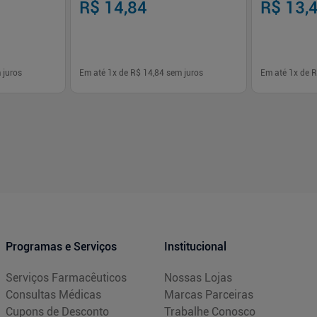
R$ 14,84
R$ 13,
 juros
Em até
1
x de
R$ 14,84
sem juros
Em até
1
x de
R
-
+
-
+
1
1
prar
Comprar
Programas e Serviços
Institucional
Serviços Farmacêuticos
Nossas Lojas
Consultas Médicas
Marcas Parceiras
Cupons de Desconto
Trabalhe Conosco