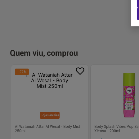
-
+
-
+
1
1
Comprar
Com
Quem viu, comprou
-
27
%
Loja Parceira
0G
Al Wataniah Attar Al Wesal - Body Mist
Body Splash Vibes Pop Sa
250ml
Xêrosa - 200ml