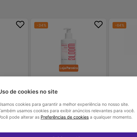
-
34
%
-
64
%
Loja Parceira
transpirante
Bloom Body Bombastic Body Cream -
Body Splash D
le Authentic
Desodorante Hidratante
Glow 200ml Ba
Uso de cookies no site
R$ 79,00
R$ 179,00
R$ 52,00
R$ 65,
Usamos cookies para garantir a melhor experiência no nosso site.
Também usamos cookies para exibir anúncios relevantes para você.
LOJA PARCEIRA
LOJA PARCEIRA
Você pode alterar as
Preferências de cookies
a qualquer momento.
 juros
Em até
1
x de
R$ 52,00
sem juros
Em até
2
x de
R