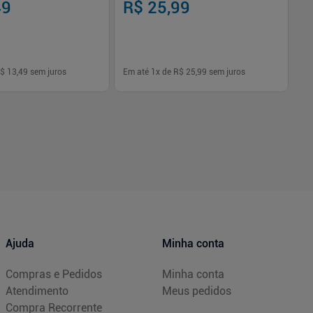
49
R$ 25,99
R
$ 13,49
sem juros
Em até
1
x de
R$ 25,99
sem juros
Em
-
+
1
Comprar
Comprar
Ajuda
Minha conta
Compras e Pedidos
Minha conta
Atendimento
Meus pedidos
Compra Recorrente