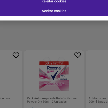
-
+
-
+
1
1
prar
Comprar
Rejeitar cookies
Aceitar cookies
lon Line
Pack Antitranspirante Roll-On Rexona
Antitranspiran
Powder Dry 50ml - 2 Unidades
200ml Spray L