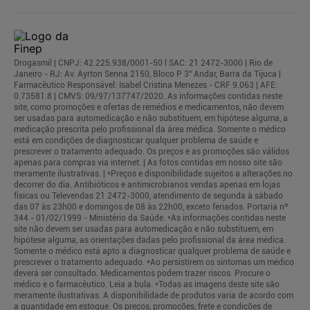
Drogasmil | CNPJ: 42.225.938/0001-50 l SAC: 21 2472-3000 | Rio de
Janeiro - RJ: Av. Ayrton Senna 2150, Bloco P 3° Andar, Barra da Tijuca |
Farmacêutico Responsável: Isabel Cristina Menezes - CRF 9.063 | AFE:
0.73581.8 | CMVS: 09/97/137747/2020. As informações contidas neste
site, como promoções e ofertas de remédios e medicamentos, não devem
ser usadas para automedicação e não substituem, em hipótese alguma, a
medicação prescrita pelo profissional da área médica. Somente o médico
está em condições de diagnosticar qualquer problema de saúde e
prescrever o tratamento adequado. Os preços e as promoções são válidos
apenas para compras via internet. | As fotos contidas em nosso site são
meramente ilustrativas. | *Preços e disponibilidade sujeitos a alterações no
decorrer do dia. Antibióticos e antimicrobianos vendas apenas em lojas
físicas ou Televendas 21 2472-3000, atendimento de segunda à sábado
das 07 às 23h00 e domingos de 08 às 22h00, exceto feriados. Portaria nº
344 - 01/02/1999 - Ministério da Saúde. *As informações contidas neste
site não devem ser usadas para automedicação e não substituem, em
hipótese alguma, as orientações dadas pelo profissional da área médica.
Somente o médico está apto a diagnosticar qualquer problema de saúde e
prescrever o tratamento adequado. *Ao persistirem os sintomas um médico
deverá ser consultado. Medicamentos podem trazer riscos. Procure o
médico e o farmacêutico. Leia a bula. *Todas as imagens deste site são
meramente ilustrativas. A disponibilidade de produtos varia de acordo com
a quantidade em estoque. Os preços, promoções, frete e condições de