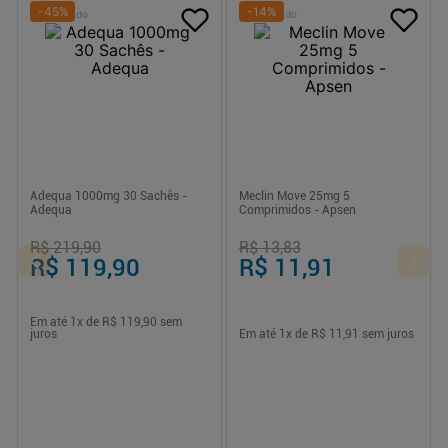
-
45
%
-
14
%
Patrocinado
Patrocinado
Adequa 1000mg 30 Sachês -
Meclin Move 25mg 5
Adequa
Comprimidos - Apsen
R$ 219,90
R$ 13,83
R$ 119,90
R$ 11,91
Em até
1
x de
R$ 119,90
sem
juros
Em até
1
x de
R$ 11,91
sem juros