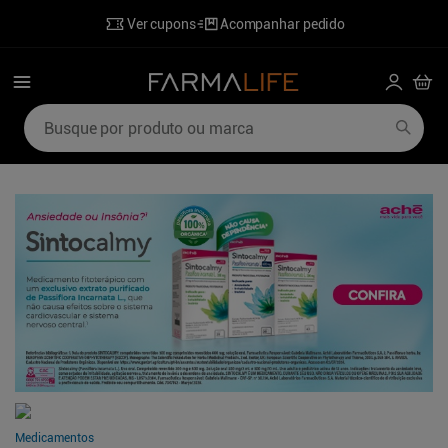
Ver cupons
Acompanhar pedido
Busque por produto ou marca
Termos mais buscados
1
º
mounjaro
6
º
desodorante
2
º
lenzetto
7
º
poviztra
3
º
shampoo
8
º
sabonete liquido
4
º
hidratante corporal
9
º
wegovy
5
º
ozivy
10
º
perfumes
Medicamentos