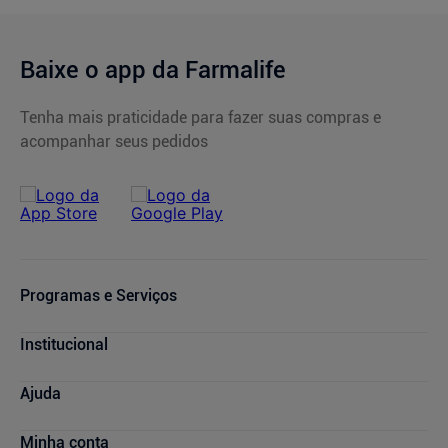
Baixe o app da Farmalife
Tenha mais praticidade para fazer suas compras e
acompanhar seus pedidos
Programas e Serviços
Serviços Farmacêuticos
Institucional
Consultas Médicas
Cupons de Desconto
Nossas Lojas
Ajuda
Sou + Saúde
Marcas Parceiras
Bem + Farmalife
Trabalhe Conosco
Compras e Pedidos
Minha conta