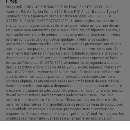
Drogasmil | CNPJ: 42.225.938/0001-50 l SAC: 21 2472-3000 | Rio de
Janeiro - RJ: Av. Ayrton Senna 2150, Bloco P 3° Andar, Barra da Tijuca |
Farmacêutico Responsável: Isabel Cristina Menezes - CRF 9.063 | AFE:
0.73581.8 | CMVS: 09/97/137747/2020. As informações contidas neste
site, como promoções e ofertas de remédios e medicamentos, não devem
ser usadas para automedicação e não substituem, em hipótese alguma, a
medicação prescrita pelo profissional da área médica. Somente o médico
está em condições de diagnosticar qualquer problema de saúde e
prescrever o tratamento adequado. Os preços e as promoções são válidos
apenas para compras via internet. | As fotos contidas em nosso site são
meramente ilustrativas. | *Preços e disponibilidade sujeitos a alterações no
decorrer do dia. Antibióticos e antimicrobianos vendas apenas em lojas
físicas ou Televendas 21 2472-3000, atendimento de segunda à sábado
das 07 às 23h00 e domingos de 08 às 22h00, exceto feriados. Portaria nº
344 - 01/02/1999 - Ministério da Saúde. *As informações contidas neste
site não devem ser usadas para automedicação e não substituem, em
hipótese alguma, as orientações dadas pelo profissional da área médica.
Somente o médico está apto a diagnosticar qualquer problema de saúde e
prescrever o tratamento adequado. *Ao persistirem os sintomas um médico
deverá ser consultado. Medicamentos podem trazer riscos. Procure o
médico e o farmacêutico. Leia a bula. *Todas as imagens deste site são
meramente ilustrativas. A disponibilidade de produtos varia de acordo com
a quantidade em estoque. Os preços, promoções, frete e condições de
pagamento são exclusivos para compras pela Loja Virtual. As imagens dos
produtos são meramente ilustrativas e a Farmalife se resguarda por
quaisquer eventuais erros de informações.