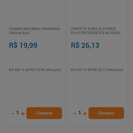
Chupeta Mini Moon Ortodôntica
CHUPETA KUKA ELEGANCE
Silicone Azul
PLUS ORTODONTICA N2 ROSA
1UNIDADE
R$ 19,99
R$ 26,13
Em até
1
x de
R$ 19,99
sem juros
Em até
1
x de
R$ 26,13
sem juros
-
+
-
+
1
1
Comprar
Comprar