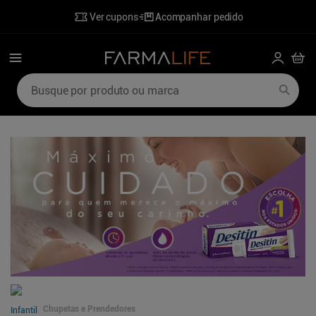
Ver cupons
Acompanhar pedido
Busque por produto ou marca
Termos mais buscados
1
º
mounjaro
6
º
hidratante corporal
2
º
lenzetto
7
º
perfumes
3
º
shampoo
8
º
desodorante
4
º
ozivy
9
º
sabonete liquido
5
º
poviztra
10
º
wegovy
Chupetas e Prendedores
Infantil