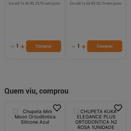
Em até
1
x de
R$ 23,76
sem juros
Em até
1
x de
R$ 30,19
sem juros
-
+
-
+
1
1
Comprar
Comprar
Quem viu, comprou