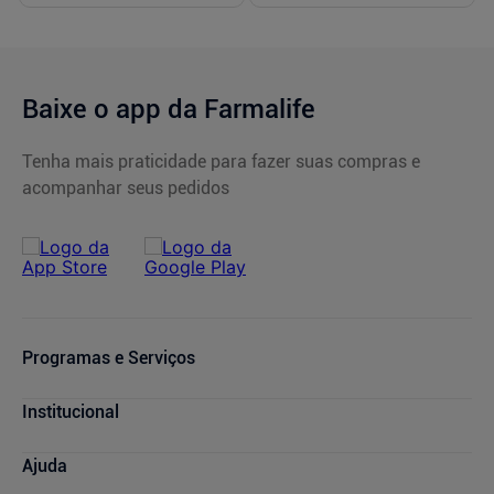
Baixe o app da Farmalife
Tenha mais praticidade para fazer suas compras e
acompanhar seus pedidos
Programas e Serviços
Serviços Farmacêuticos
Institucional
Consultas Médicas
Cupons de Desconto
Nossas Lojas
Ajuda
Sou + Saúde
Marcas Parceiras