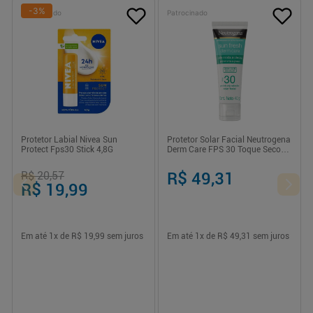
-
3
%
Patrocinado
Patrocinado
Protetor Labial Nivea Sun
Protetor Solar Facial Neutrogena
Protect Fps30 Stick 4,8G
Derm Care FPS 30 Toque Seco
Sem Cor 40g
R$ 20,57
R$ 49,31
R$ 19,99
Em até
1
x de
R$ 19,99
sem juros
Em até
1
x de
R$ 49,31
sem juros