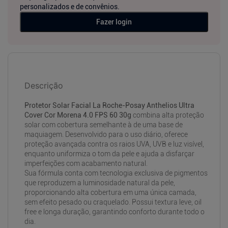
personalizados e de convênios.
Fazer login
Descrição
Protetor Solar Facial La Roche-Posay Anthelios Ultra
Cover Cor Morena 4.0 FPS 60 30g
combina alta proteção
solar com cobertura semelhante à de uma base de
maquiagem. Desenvolvido para o uso diário, oferece
proteção avançada contra os raios UVA, UVB e luz visível,
enquanto uniformiza o tom da pele e ajuda a disfarçar
imperfeições com acabamento natural.
Sua fórmula conta com tecnologia exclusiva de pigmentos
que reproduzem a luminosidade natural da pele,
proporcionando alta cobertura em uma única camada,
sem efeito pesado ou craquelado. Possui textura leve, oil
free e longa duração, garantindo conforto durante todo o
dia.