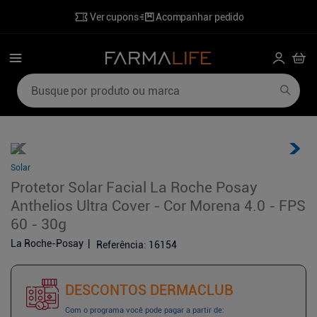
Ver cupons
Acompanhar pedido
Busque por produto ou marca
Termos mais buscados
1
º
mounjaro
6
º
poviztra
2
º
lenzetto
7
º
desodorante
Solar
3
º
shampoo
8
º
perfumes
Protetor Solar Facial La Roche Posay
Anthelios Ultra Cover - Cor Morena 4.0 - FPS
4
º
ozivy
9
º
sabonete liquido
60 - 30g
5
º
hidratante corporal
10
º
wegovy
La Roche-Posay
Referência
:
16154
DESCONTOS DERMACLUB
Com o programa você pode pagar a partir de: