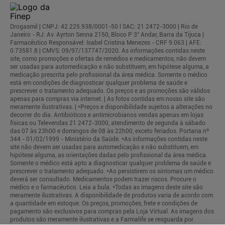
Drogasmil | CNPJ: 42.225.938/0001-50 l SAC: 21 2472-3000 | Rio de
Janeiro - RJ: Av. Ayrton Senna 2150, Bloco P 3° Andar, Barra da Tijuca |
Farmacêutico Responsável: Isabel Cristina Menezes - CRF 9.063 | AFE:
0.73581.8 | CMVS: 09/97/137747/2020. As informações contidas neste
site, como promoções e ofertas de remédios e medicamentos, não devem
ser usadas para automedicação e não substituem, em hipótese alguma, a
medicação prescrita pelo profissional da área médica. Somente o médico
está em condições de diagnosticar qualquer problema de saúde e
prescrever o tratamento adequado. Os preços e as promoções são válidos
apenas para compras via internet. | As fotos contidas em nosso site são
meramente ilustrativas. | *Preços e disponibilidade sujeitos a alterações no
decorrer do dia. Antibióticos e antimicrobianos vendas apenas em lojas
físicas ou Televendas 21 2472-3000, atendimento de segunda à sábado
das 07 às 23h00 e domingos de 08 às 22h00, exceto feriados. Portaria nº
344 - 01/02/1999 - Ministério da Saúde. *As informações contidas neste
site não devem ser usadas para automedicação e não substituem, em
hipótese alguma, as orientações dadas pelo profissional da área médica.
Somente o médico está apto a diagnosticar qualquer problema de saúde e
prescrever o tratamento adequado. *Ao persistirem os sintomas um médico
deverá ser consultado. Medicamentos podem trazer riscos. Procure o
médico e o farmacêutico. Leia a bula. *Todas as imagens deste site são
meramente ilustrativas. A disponibilidade de produtos varia de acordo com
a quantidade em estoque. Os preços, promoções, frete e condições de
pagamento são exclusivos para compras pela Loja Virtual. As imagens dos
produtos são meramente ilustrativas e a Farmalife se resguarda por