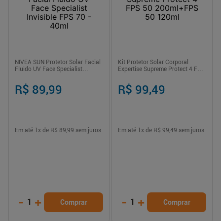
NIVEA SUN Protetor Solar Facial
Kit Protetor Solar Corporal
Fluido UV Face Specialist
Expertise Supreme Protect 4 FPS
Invisible FPS 70 - 40ml
50 200ml+FPS 50 120ml
R$ 89,99
R$ 99,49
Em até
1
x de
R$ 89,99
sem juros
Em até
1
x de
R$ 99,49
sem juros
-
+
-
+
1
1
Comprar
Comprar