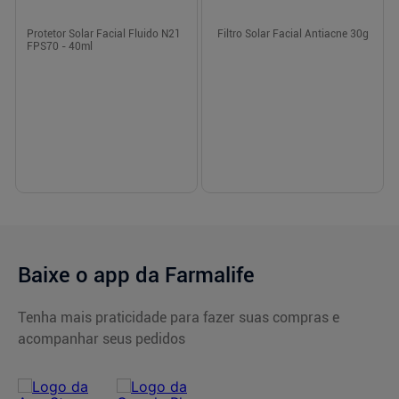
Protetor Solar FPS 60 Episol
NIVEA SUN Protetor Solar Facial
Acqua Pele Oleosa - 60ml
Tripla Proteção Loção Pele
Radiante FPS 50 40ml
R$ 99,90
R$ 72,49
Em até
1
x de
R$ 99,90
sem juros
Em até
1
x de
R$ 72,49
sem juros
-
+
-
+
1
1
Comprar
Comprar