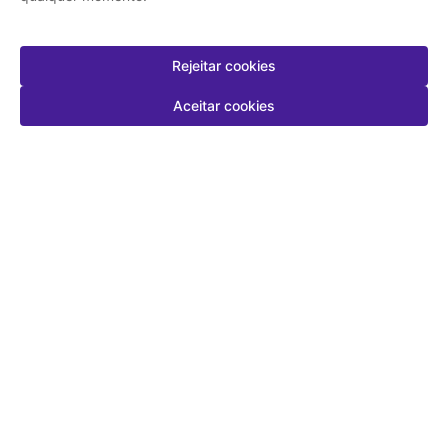
Rejeitar cookies
Aceitar cookies
-
+
-
+
1
1
Comprar
Comprar
Baixe o app da Farmalife
Tenha mais praticidade para fazer suas compras e
acompanhar seus pedidos