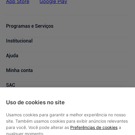
Quem viu, comprou
Loja Parceira
Protetor Solar Facial Fluido N21
Filtro Solar Facial Antiacne 30g
FPS70 - 40ml
R$ 64,99
R$ 56,87
Uso de cookies no site
Usamos cookies para garantir a melhor experiência no nosso
LOJA PARCEIRA
site. Também usamos cookies para exibir anúncios relevantes
para você. Você pode alterar as
Preferências de cookies
a
Em até
1
x de
R$ 64,99
sem juros
Em até
2
x de
R$ 28,43
sem juros
qualquer momento.