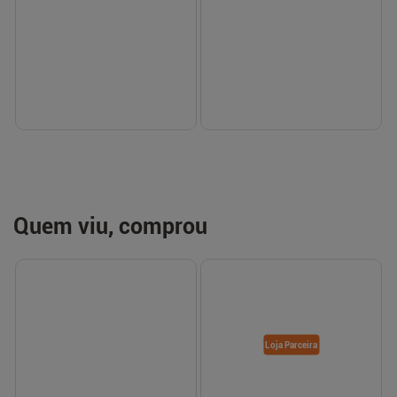
Em até
1
x de
R$ 19,99
sem juros
Em até
1
x de
R$ 49,31
sem juros
-
+
-
+
1
1
Comprar
Comprar
Aproveite e leve também