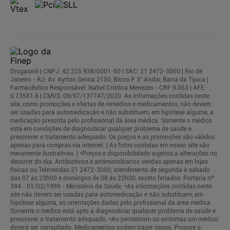
Drogasmil | CNPJ: 42.225.938/0001-50 l SAC: 21 2472-3000 | Rio de
Janeiro - RJ: Av. Ayrton Senna 2150, Bloco P 3° Andar, Barra da Tijuca |
Farmacêutico Responsável: Isabel Cristina Menezes - CRF 9.063 | AFE:
0.73581.8 | CMVS: 09/97/137747/2020. As informações contidas neste
site, como promoções e ofertas de remédios e medicamentos, não devem
ser usadas para automedicação e não substituem, em hipótese alguma, a
medicação prescrita pelo profissional da área médica. Somente o médico
está em condições de diagnosticar qualquer problema de saúde e
prescrever o tratamento adequado. Os preços e as promoções são válidos
apenas para compras via internet. | As fotos contidas em nosso site são
meramente ilustrativas. | *Preços e disponibilidade sujeitos a alterações no
decorrer do dia. Antibióticos e antimicrobianos vendas apenas em lojas
físicas ou Televendas 21 2472-3000, atendimento de segunda à sábado
das 07 às 23h00 e domingos de 08 às 22h00, exceto feriados. Portaria nº
344 - 01/02/1999 - Ministério da Saúde. *As informações contidas neste
site não devem ser usadas para automedicação e não substituem, em
hipótese alguma, as orientações dadas pelo profissional da área médica.
Somente o médico está apto a diagnosticar qualquer problema de saúde e
prescrever o tratamento adequado. *Ao persistirem os sintomas um médico
deverá ser consultado. Medicamentos podem trazer riscos. Procure o