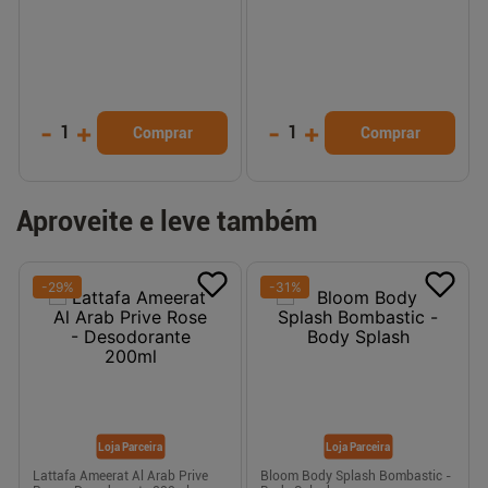
-
+
-
+
1
1
Comprar
Comprar
Aproveite e leve também
-
29
%
-
31
%
Loja Parceira
Loja Parceira
Lattafa Ameerat Al Arab Prive
Bloom Body Splash Bombastic -