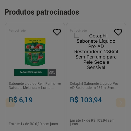
Produtos patrocinados
Patrocinado
Patrocinado
Sabonete Líquido Refil Palmolive
Cetaphil Sabonete Líquido Pro
Naturals Melancia e Lichia
AD Restoraderm 236ml Sem
200ml
Perfume para Pele Seca e
Sensível
R$ 6,19
R$ 103,94
Em até
1
x de
R$ 103,94
sem
Em até
1
x de
R$ 6,19
sem juros
juros