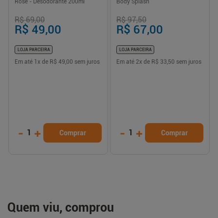
Rose - Desodorante 200ml
Body Splash
R$ 69,00
R$ 97,50
R$ 49,00
R$ 67,00
LOJA PARCEIRA
LOJA PARCEIRA
Em até
1
x de
R$ 49,00
sem juros
Em até
2
x de
R$ 33,50
sem juros
-
+
-
+
1
1
Comprar
Comprar
Quem viu, comprou