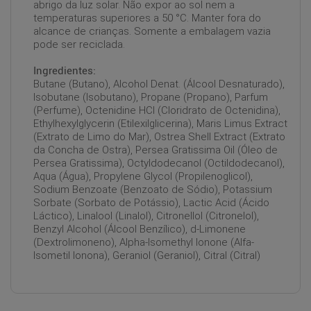
abrigo da luz solar. Não expor ao sol nem a
temperaturas superiores a 50 °C. Manter fora do
alcance de crianças. Somente a embalagem vazia
pode ser reciclada.
Ingredientes:
Butane (Butano), Alcohol Denat. (Álcool Desnaturado),
Isobutane (Isobutano), Propane (Propano), Parfum
(Perfume), Octenidine HCl (Cloridrato de Octenidina),
Ethylhexylglycerin (Etilexilglicerina), Maris Limus Extract
(Extrato de Limo do Mar), Ostrea Shell Extract (Extrato
da Concha de Ostra), Persea Gratissima Oil (Óleo de
Persea Gratissima), Octyldodecanol (Octildodecanol),
Aqua (Água), Propylene Glycol (Propilenoglicol),
Sodium Benzoate (Benzoato de Sódio), Potassium
Sorbate (Sorbato de Potássio), Lactic Acid (Ácido
Láctico), Linalool (Linalol), Citronellol (Citronelol),
Benzyl Alcohol (Álcool Benzílico), d-Limonene
(Dextrolimoneno), Alpha-Isomethyl Ionone (Alfa-
Isometil Ionona), Geraniol (Geraniol), Citral (Citral)