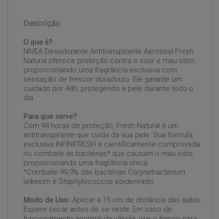
Descrição
O que é?
NIVEA Desodorante Antitranspirante Aerossol Fresh
Natural oferece proteção contra o suor e mau odor,
proporcionando uma fragrância exclusiva com
sensação de frescor duradouro. Ele garante um
cuidado por 48h, protegendo a pele durante todo o
dia.
Para que serve?
Com 48 horas de proteção, Fresh Natural é um
antitranspirante que cuida da sua pele. Sua fórmula
exclusiva INFINIFRESH é cientificamente comprovada
no combate às bactérias* que causam o mau odor,
proporcionando uma fragrância única.
*Combate 99,9% das bactérias Corynebacterium
jeikeium e Staphylococcus epidermidis.
Modo de Uso:
Aplicar a 15 cm de distância das axilas.
Espere secar antes de se vestir. Em caso de
funcionamento anormal da válvula, vire o frasco para