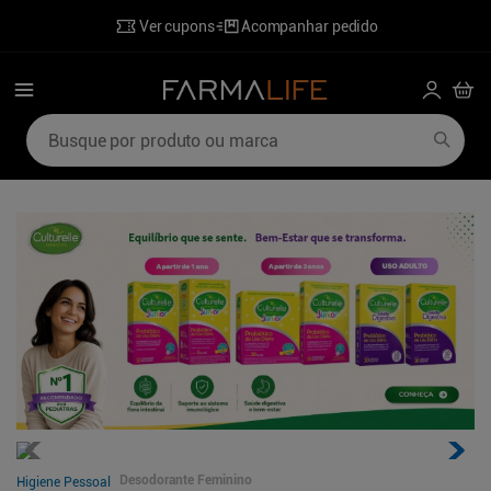
Ver cupons
Acompanhar pedido
Busque por produto ou marca
Termos mais buscados
1
º
mounjaro
6
º
ozivy
2
º
lenzetto
7
º
desodorante
3
º
shampoo
8
º
perfumes
4
º
hidratante corporal
9
º
sabonete liquido
5
º
poviztra
10
º
wegovy
Desodorante Feminino
Higiene Pessoal