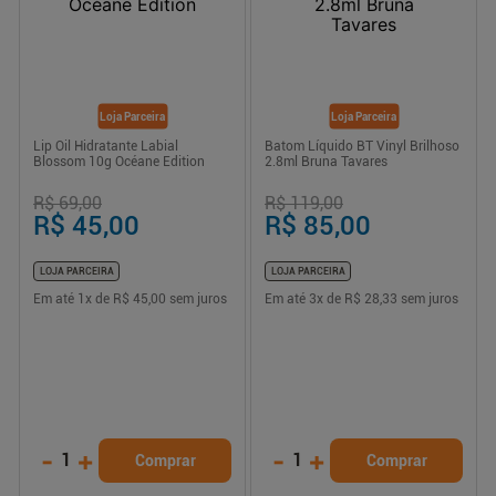
Loja Parceira
Loja Parceira
Lip Oil Hidratante Labial
Batom Líquido BT Vinyl Brilhoso
Blossom 10g Océane Edition
2.8ml Bruna Tavares
R$ 69,00
R$ 119,00
R$ 45,00
R$ 85,00
LOJA PARCEIRA
LOJA PARCEIRA
Em até
1
x de
R$ 45,00
sem juros
Em até
3
x de
R$ 28,33
sem juros
-
+
-
+
1
1
Comprar
Comprar