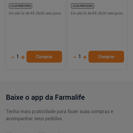
LOJA PARCEIRA
LOJA PARCEIRA
Em até
3
x de
R$ 28,00
sem juros
Em até
3
x de
R$ 28,00
sem juros
-
+
-
+
1
1
Comprar
Comprar
Baixe o app da Farmalife
Tenha mais praticidade para fazer suas compras e
acompanhar seus pedidos