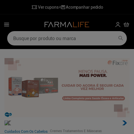
Ver cupons
Acompanhar pedido
Busque por produto ou marca
Termos mais buscados
1
º
mounjaro
6
º
hidratante corporal
2
º
lenzetto
7
º
perfumes
3
º
shampoo
8
º
desodorante
4
º
ozivy
9
º
sabonete liquido
5
º
poviztra
10
º
wegovy
Cremes Tratamentos E Máscaras
Cuidados Com Os Cabelos