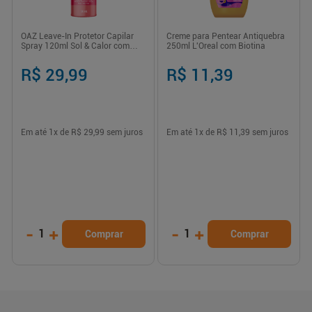
OAZ Leave-In Protetor Capilar
Creme para Pentear Antiquebra
Spray 120ml Sol & Calor com
250ml L'Oreal com Biotina
Extrato de Coco e Filtro Solar
R$ 29,99
R$ 11,39
Em até
1
x de
R$ 29,99
sem juros
Em até
1
x de
R$ 11,39
sem juros
-
+
-
+
1
1
Comprar
Comprar