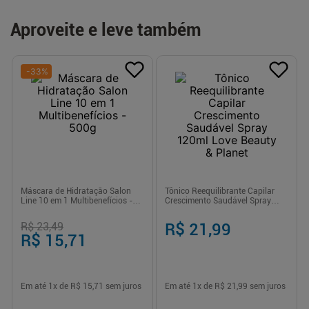
Aproveite e leve também
-
33
%
Máscara de Hidratação Salon
Tônico Reequilibrante Capilar
Line 10 em 1 Multibenefícios -
Crescimento Saudável Spray
500g
120ml Love Beauty & Planet
R$ 23,49
R$ 21,99
R$ 15,71
Em até
1
x de
R$ 15,71
sem juros
Em até
1
x de
R$ 21,99
sem juros