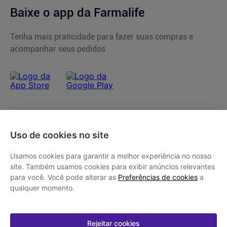
Baixe o app da Farmalife
Tenha mais praticidade para fazer suas compras e
acompanhar seus pedidos
Programas e Serviços
Uso de cookies no site
Serviços Farmacêuticos
Institucional
Usamos cookies para garantir a melhor experiência no nosso
Consultas Médicas
site. Também usamos cookies para exibir anúncios relevantes
Cupons de Desconto
Nossas Lojas
Ajuda
para você. Você pode alterar as
Preferências de cookies
a
Sou + Saúde
Marcas Parceiras
qualquer momento.
Bem + Farmalife
Trabalhe Conosco
Compras e Pedidos
Minha conta
Farmácia Popular
Quem Somos
Atendimento
Descontos de laboratórios
Relação com Investidores
Compra Recorrente
Rejeitar cookies
Minha conta
SAC