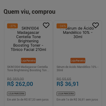
Quem viu, comprou
-
27
%
-
34
%
Loja Parceira
Loja Parceira
SKIN1004 Madagascar Centella
Sérum de Ácido Mandélico 10% -
Tone Brightening Boosting Toner
30ml
- Tônico Facial 210ml
R$ 359,00
R$ 55,65
R$ 262,00
R$ 36,91
LOJA PARCEIRA
LOJA PARCEIRA
Em até
3
x de
R$ 87,33
sem juros
Em até
1
x de
R$ 36,91
sem juros