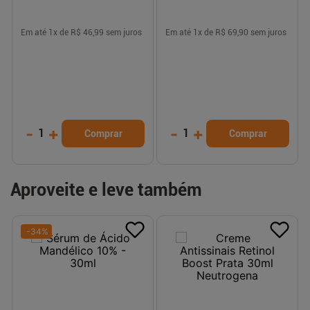
Em até
1
x de
R$ 46,99
sem juros
Em até
1
x de
R$ 69,90
sem juros
-
+
-
+
1
1
Comprar
Comprar
Aproveite e leve também
-
34
%