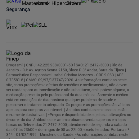
Segurança
Drogasmil | CNPJ: 42.225.938/0001-50 l SAC: 21 2472-3000 | Rio de
Janeiro - RJ: Av. Ayrton Senna 2150, Bloco P 3° Andar, Barra da Tijuca |
Farmacêutico Responsável: Isabel Cristina Menezes - CRF 9.063 | AFE:
0.73581.8 | CMVS: 09/97/137747/2020. As informações contidas neste
site, como promoções e ofertas de remédios e medicamentos, não devem
ser usadas para automedicação e não substituem, em hipótese alguma, a
medicação prescrita pelo profissional da área médica. Somente o médico
está em condições de diagnosticar qualquer problema de saúde e
prescrever o tratamento adequado. Os preços e as promoções são válidos
apenas para compras via internet. | As fotos contidas em nosso site são
meramente ilustrativas. | *Preços e disponibilidade sujeitos a alterações no
decorrer do dia. Antibióticos e antimicrobianos vendas apenas em lojas
físicas ou Televendas 21 2472-3000, atendimento de segunda à sábado
das 07 às 23h00 e domingos de 08 às 22h00, exceto feriados. Portaria nº
344 - 01/02/1999 - Ministério da Saúde. *As informações contidas neste