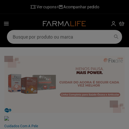
Ver cupons
Acompanhar pedido
Busque por produto ou marca
Termos mais buscados
1
º
mounjaro
6
º
perfumes
2
º
lenzetto
7
º
desodorante
3
º
shampoo
8
º
hidratante corporal
4
º
ozivy
9
º
sabonete liquido
5
º
poviztra
10
º
wegovy
Cuidados Com A Pele