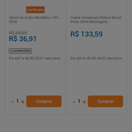
Loja Parceira
Sérum de Ácido Mandélico 10% -
Creme Antissinais Retinol Boost
30ml
Prata 30ml Neutrogena
R$ 55,65
R$ 133,59
R$ 36,91
LOJA PARCEIRA
Em até
1
x de
R$ 36,91
sem juros
Em até
3
x de
R$ 44,53
sem juros
-
+
-
+
1
1
Comprar
Comprar