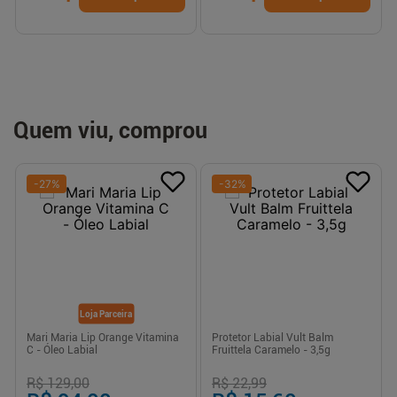
Quem viu, comprou
-
27
%
-
32
%
Loja Parceira
Mari Maria Lip Orange Vitamina
Protetor Labial Vult Balm
C - Óleo Labial
Fruittela Caramelo - 3,5g
R$ 129,00
R$ 22,99