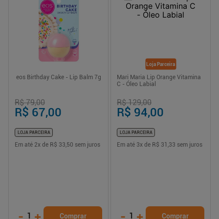
Loja Parceira
eos Birthday Cake - Lip Balm 7g
Mari Maria Lip Orange Vitamina
C - Óleo Labial
R$ 79,00
R$ 129,00
R$ 67,00
R$ 94,00
LOJA PARCEIRA
LOJA PARCEIRA
Em até
2
x de
R$ 33,50
sem juros
Em até
3
x de
R$ 31,33
sem juros
-
+
-
+
1
1
Comprar
Comprar