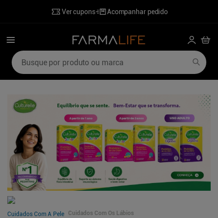
Ver cupons
Acompanhar pedido
Busque por produto ou marca
Termos mais buscados
1
º
mounjaro
6
º
perfumes
2
º
lenzetto
7
º
desodorante
3
º
shampoo
8
º
hidratante corporal
4
º
ozivy
9
º
sabonete liquido
5
º
poviztra
10
º
wegovy
Cuidados Com Os Lábios
Cuidados Com A Pele