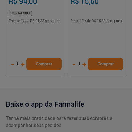
R$ 94,00
R$ 15,60
LOJA PARCEIRA
Em até
3
x de
R$ 31,33
sem juros
Em até
1
x de
R$ 15,60
sem juros
-
+
-
+
1
1
Comprar
Comprar
Baixe o app da Farmalife
Tenha mais praticidade para fazer suas compras e
acompanhar seus pedidos