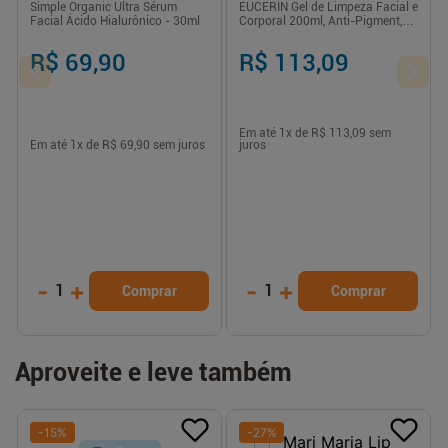
Simple Organic Ultra Sérum
EUCERIN Gel de Limpeza Facial e
Facial Ácido Hialurônico - 30ml
Corporal 200ml, Anti-Pigment,
Esfoliação Suave, Esfoliante,
Pele Uniforme
R$ 69,90
R$ 113,09
Em até
1
x de
R$ 113,09
sem
Em até
1
x de
R$ 69,90
sem juros
juros
-
+
-
+
1
1
Comprar
Comprar
Aproveite e leve também
-
15
%
-
27
%