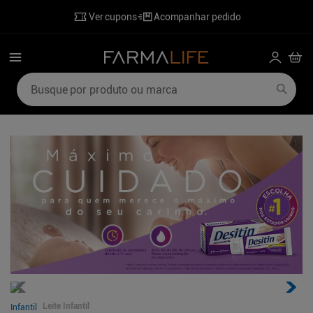
Ver cupons
Acompanhar pedido
Busque por produto ou marca
Termos mais buscados
1
º
mounjaro
6
º
poviztra
2
º
lenzetto
7
º
desodorante
3
º
shampoo
8
º
perfumes
4
º
ozivy
9
º
sabonete liquido
5
º
hidratante corporal
10
º
wegovy
Leite Infantil
Infantil