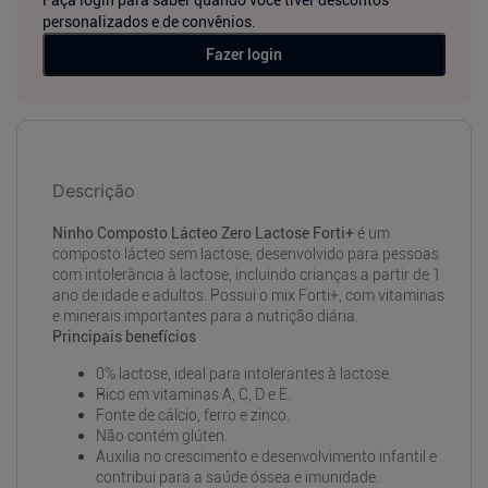
personalizados e de convênios.
Fazer login
Descrição
Ninho Composto Lácteo Zero Lactose Forti+
é um
composto lácteo sem lactose, desenvolvido para pessoas
com intolerância à lactose, incluindo crianças a partir de 1
ano de idade e adultos. Possui o mix Forti+, com vitaminas
e minerais importantes para a nutrição diária.
Principais benefícios
0% lactose, ideal para intolerantes à lactose.
Rico em vitaminas A, C, D e E.
Fonte de cálcio, ferro e zinco.
Não contém glúten.
Auxilia no crescimento e desenvolvimento infantil e
contribui para a saúde óssea e imunidade.