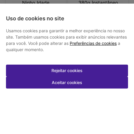
Uso de cookies no site
Usamos cookies para garantir a melhor experiência no nosso
site. Também usamos cookies para exibir anúncios relevantes
Leite em Pó Semidesnatado
Leite em Pó Integral Ninho 380g
para você. Você pode alterar as
Preferências de cookies
a
Ninho Idade Escolar 750g
Instantâneo
qualquer momento.
R$ 53,99
R$ 23,19
Rejeitar cookies
Aceitar cookies
Em até
1
x de
R$ 53,99
sem juros
Em até
1
x de
R$ 23,19
sem juros
-
+
-
+
1
1
Comprar
Comprar