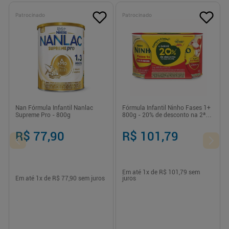
Patrocinado
Patrocinado
Nan Fórmula Infantil Nanlac
Fórmula Infantil Ninho Fases 1+
Supreme Pro - 800g
800g - 20% de desconto na 2ª
lata
R$ 77,90
R$ 101,79
Em até
1
x de
R$ 101,79
sem
Em até
1
x de
R$ 77,90
sem juros
juros