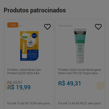
Produtos patrocinados
-
3
%
Patrocinado
Patrocinado
Protetor Labial Nivea Sun
Protetor Solar Facial Neutrogena
Protect Fps30 Stick 4,8G
Derm Care FPS 30 Toque Seco
Sem Cor 40g
R$ 20,57
R$ 49,31
R$ 19,99
Em até
1
x de
R$ 19,99
sem juros
Em até
1
x de
R$ 49,31
sem juros