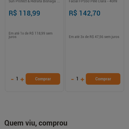
Sun Protect & Hidrata Bisnaga -
Facial FPS50 Pele Clara - 40ml
150ml
R$ 118,99
R$ 142,70
Em até
1
x de
R$ 118,99
sem
juros
Em até
3
x de
R$ 47,56
sem juros
-
+
-
+
1
1
Comprar
Comprar
Quem viu, comprou