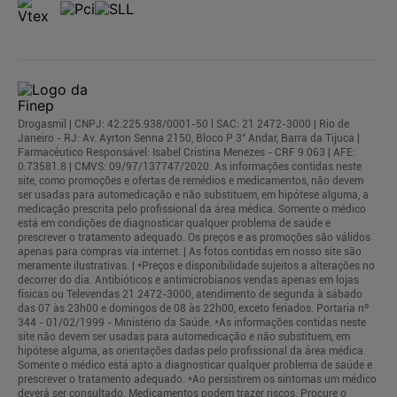
Drogasmil | CNPJ: 42.225.938/0001-50 l SAC: 21 2472-3000 | Rio de
Janeiro - RJ: Av. Ayrton Senna 2150, Bloco P 3° Andar, Barra da Tijuca |
Farmacêutico Responsável: Isabel Cristina Menezes - CRF 9.063 | AFE:
0.73581.8 | CMVS: 09/97/137747/2020. As informações contidas neste
site, como promoções e ofertas de remédios e medicamentos, não devem
ser usadas para automedicação e não substituem, em hipótese alguma, a
medicação prescrita pelo profissional da área médica. Somente o médico
está em condições de diagnosticar qualquer problema de saúde e
prescrever o tratamento adequado. Os preços e as promoções são válidos
apenas para compras via internet. | As fotos contidas em nosso site são
meramente ilustrativas. | *Preços e disponibilidade sujeitos a alterações no
decorrer do dia. Antibióticos e antimicrobianos vendas apenas em lojas
físicas ou Televendas 21 2472-3000, atendimento de segunda à sábado
das 07 às 23h00 e domingos de 08 às 22h00, exceto feriados. Portaria nº
344 - 01/02/1999 - Ministério da Saúde. *As informações contidas neste
site não devem ser usadas para automedicação e não substituem, em
hipótese alguma, as orientações dadas pelo profissional da área médica.
Somente o médico está apto a diagnosticar qualquer problema de saúde e
prescrever o tratamento adequado. *Ao persistirem os sintomas um médico
deverá ser consultado. Medicamentos podem trazer riscos. Procure o