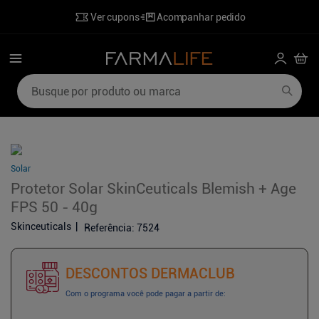
Ver cupons
Acompanhar pedido
Busque por produto ou marca
Termos mais buscados
1
º
mounjaro
6
º
ozivy
2
º
lenzetto
7
º
desodorante
Solar
3
º
shampoo
8
º
perfumes
Protetor Solar SkinCeuticals Blemish + Age
FPS 50 - 40g
4
º
hidratante corporal
9
º
sabonete liquido
Skinceuticals
Referência
:
7524
5
º
poviztra
10
º
wegovy
DESCONTOS DERMACLUB
Com o programa você pode pagar a partir de: