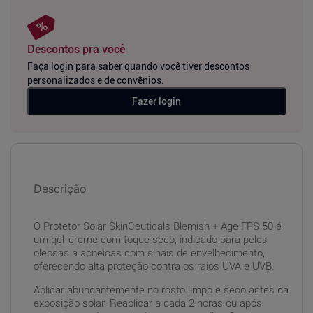
Descontos pra você
Faça login para saber quando você tiver descontos
personalizados e de convênios.
Fazer login
Descrição
O Protetor Solar SkinCeuticals Blemish + Age FPS 50 é
um gel-creme com toque seco, indicado para peles
oleosas a acneicas com sinais de envelhecimento,
oferecendo alta proteção contra os raios UVA e UVB.
Aplicar abundantemente no rosto limpo e seco antes da
exposição solar. Reaplicar a cada 2 horas ou após